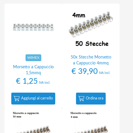
50x Stecche Morsetto
WIMEX
a Cappuccio 4mmq
Morsetto a Cappuccio
€
39,90
1,5mmq
IVA incl.
€
1,25
IVA incl.
Aggiungi al carrello
Ordina ora