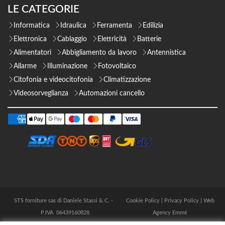
LE CATEGORIE
Informatica
Idraulica
Ferramenta
Edilizia
Elettronica
Cablaggio
Elettricità
Batterie
Alimentatori
Abbigliamento da lavoro
Antennistica
Allarme
Illuminazione
Fotovoltaico
Citofonia e videocitofonia
Climatizzazione
Videosorveglianza
Automazioni cancello
STS forniture sas di Daniele Stassi & C. -
Cookie Policy
|
Privacy Policy
|
Web
P.IVA 06439160828
Agency Emmè