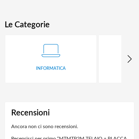
Le Categorie
INFORMATICA
ID
Recensioni
Ancora non ci sono recensioni.
Recensisci per primo “MTMTP2M TELAIO + PLACCA