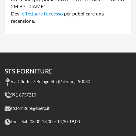
2M BPT CAME”
Devi
effettuare l’accesso
per pubblicare una
recensione.
STS FORNITURE
Via Cilluffo, 7 Bolognetta (Palermo) 90030
091 8737210
stsforniture@libero.it
Lun - Sab 08,00-13,00 e 14,30-19,00