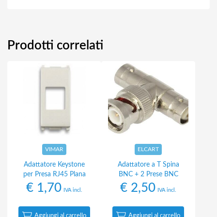
Prodotti correlati
VIMAR
ELCART
Adattatore Keystone
Adattatore a T Spina
per Presa RJ45 Plana
BNC + 2 Prese BNC
€
1,70
€
2,50
IVA incl.
IVA incl.
Aggiungi al carrello
Aggiungi al carrello