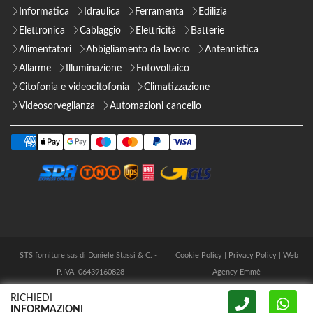
Informatica
Idraulica
Ferramenta
Edilizia
Elettronica
Cablaggio
Elettricità
Batterie
Alimentatori
Abbigliamento da lavoro
Antennistica
Allarme
Illuminazione
Fotovoltaico
Citofonia e videocitofonia
Climatizzazione
Videosorveglianza
Automazioni cancello
STS forniture sas di Daniele Stassi & C. -
Cookie Policy
|
Privacy Policy
|
Web
P.IVA 06439160828
Agency Emmè
RICHIEDI
INFORMAZIONI