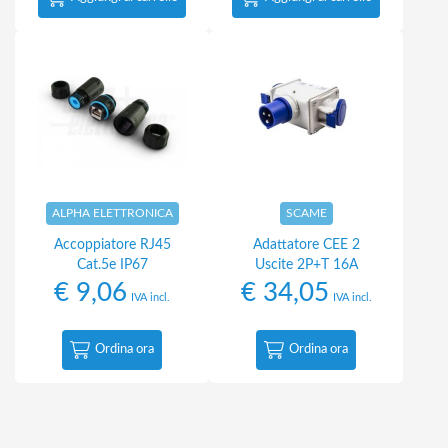
ALPHA ELETTRONICA
SCAME
Accoppiatore RJ45
Adattatore CEE 2
Cat.5e IP67
Uscite 2P+T 16A
€
9,06
€
34,05
IVA incl.
IVA incl.
Ordina ora
Ordina ora