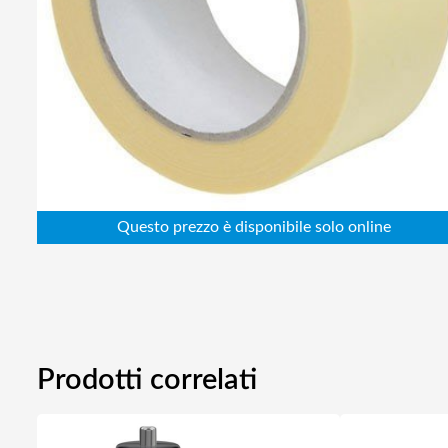
Abbigliamento da lavoro
Alimentatori
Batterie
Elettricità
Cablaggio
Elettronica
Edilizia
Ferramenta
Idraulica
Informatica
Prodotti correlati