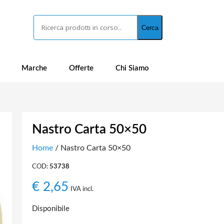
Cerca
Cerca
Marche
Offerte
Chi Siamo
Nastro Carta 50×50
Home
/ Nastro Carta 50×50
COD:
53738
€
2,65
IVA incl.
Disponibile