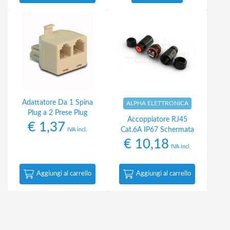
Adattatore Da 1 Spina
ALPHA ELETTRONICA
Plug a 2 Prese Plug
Accoppiatore RJ45
€
1,37
Cat.6A IP67 Schermata
IVA incl.
€
10,18
IVA incl.
Aggiungi al carrello
Aggiungi al carrello