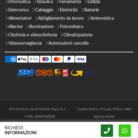
Informatica
Idraulica
Ferramenta
Edilizia
Elettronica
Cablaggio
Elettricità
Batterie
Alimentatori
Abbigliamento da lavoro
Antennistica
Allarme
Illuminazione
Fotovoltaico
Citofonia e videocitofonia
Climatizzazione
Videosorveglianza
Automazioni cancello
STS forniture sas di Daniele Stassi & C. -
Cookie Policy
|
Privacy Policy
|
Web
P.IVA 06439160828
Agency Emmè
RICHIEDI
INFORMAZIONI