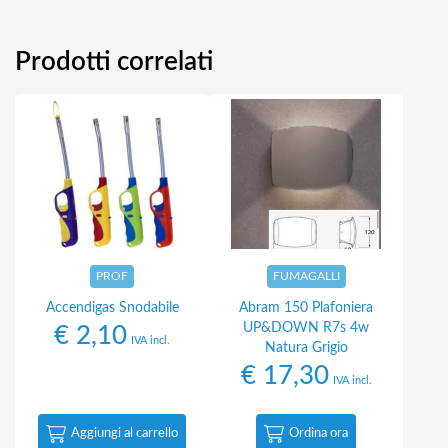
Prodotti correlati
PROF
FUMAGALLI
Accendigas Snodabile
Abram 150 Plafoniera
UP&DOWN R7s 4w
€
2,10
IVA incl.
Natura Grigio
€
17,30
IVA incl.
Aggiungi al carrello
Ordina ora