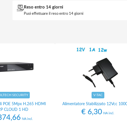
Reso entro 14 giorni
Puoi effettuare il reso entro 14 giorni
ULTECH SECURITY
V-TAC
li POE 5Mpx H.265 HDMI
Alimentatore Stabilizzato 12Vcc 10
2P CLOUD 1 HD
€
6,30
IVA incl.
74,66
IVA incl.