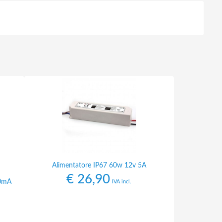
Alimentatore IP67 60w 12v 5A
€
26,90
00mA
IVA incl.