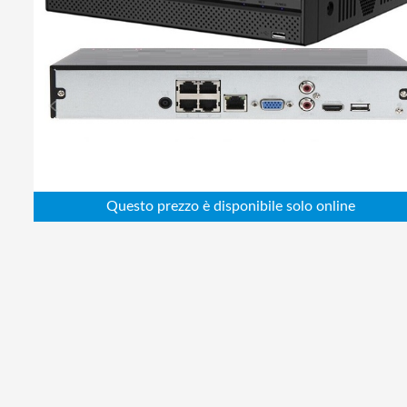
Abbigliamento da lavoro
Alimentatori
Batterie
Elettricità
Cablaggio
Elettronica
Edilizia
Ferramenta
Idraulica
Informatica