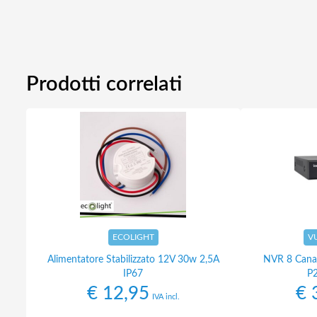
Prodotti correlati
ECOLIGHT
V
Alimentatore Stabilizzato 12V 30w 2,5A
NVR 8 Cana
IP67
P
€
12,95
€
3
IVA incl.