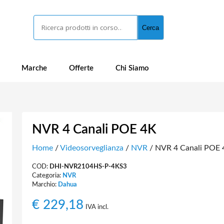
Cerca
Cerca
Marche
Offerte
Chi Siamo
NVR 4 Canali POE 4K
Home
/
Videosorveglianza
/
NVR
/ NVR 4 Canali POE 
COD:
DHI-NVR2104HS-P-4KS3
Categoria:
NVR
Marchio:
Dahua
€
229,18
IVA incl.