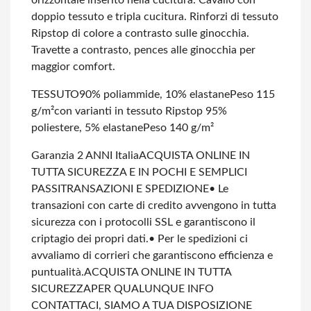
orizzontale inserito nella cucitura. Cavallo con
doppio tessuto e tripla cucitura. Rinforzi di tessuto
Ripstop di colore a contrasto sulle ginocchia.
Travette a contrasto, pences alle ginocchia per
maggior comfort.
TESSUTO
90% poliammide, 10% elastane
Peso 115
g/m²
con varianti in tessuto Ripstop 95%
poliestere, 5% elastane
Peso 140 g/m²
Garanzia 2 ANNI Italia
ACQUISTA ONLINE IN
TUTTA SICUREZZA E IN POCHI E SEMPLICI
PASSI
TRANSAZIONI E SPEDIZIONE
• Le
transazioni con carte di credito avvengono in tutta
sicurezza con i protocolli SSL e garantiscono il
criptagio dei propri dati.
• Per le spedizioni ci
avvaliamo di corrieri che garantiscono efficienza e
puntualità.
ACQUISTA ONLINE IN TUTTA
SICUREZZA
PER QUALUNQUE INFO
CONTATTACI, SIAMO A TUA DISPOSIZIONE