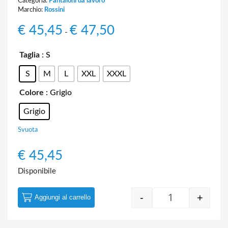
Categoria:
Pantaloni da lavoro
Marchio:
Rossini
€
45,45
€
47,50
Fascia
-
di
prezzo:
Taglia
: S
da
S
M
L
XXL
XXXL
€ 45,45
a
Colore
: Grigio
€ 47,50
Grigio
Svuota
€
45,45
Disponibile
-
+
Aggiungi al carrello
Pantalone Rainol