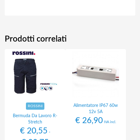
Prodotti correlati
Alimentatore IP67 60w
ROSSINI
12v 5A
Bermuda Da Lavoro R-
€
26,90
Stretch
IVA incl.
€
20,55
-
Fascia