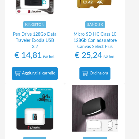
KINGSTON
SANDISK
Pen Drive 128Gb Data
Micro SD HC Class 10
Traveler Exodia USB
128Gb Con adattatore
3.2
Canvas Select Plus
€
14,81
€
25,24
IVA incl.
IVA incl.
Aggiungi al carrello
Ordina ora