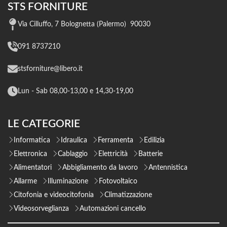
STS FORNITURE
Via Cilluffo, 7 Bolognetta (Palermo) 90030
091 8737210
stsforniture@libero.it
Lun - Sab 08,00-13,00 e 14,30-19,00
LE CATEGORIE
Informatica
Idraulica
Ferramenta
Edilizia
Elettronica
Cablaggio
Elettricità
Batterie
Alimentatori
Abbigliamento da lavoro
Antennistica
Allarme
Illuminazione
Fotovoltaico
Citofonia e videocitofonia
Climatizzazione
Videosorveglianza
Automazioni cancello