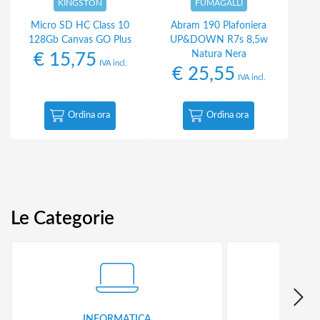
KINGSTON
FUMAGALLI
Micro SD HC Class 10
Abram 190 Plafoniera
128Gb Canvas GO Plus
UP&DOWN R7s 8,5w
Natura Nera
€
15,75
IVA incl.
€
25,55
IVA incl.
Ordina ora
Ordina ora
Le Categorie
INFORMATICA
ID