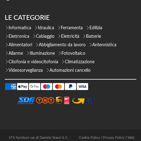
LE CATEGORIE
Informatica
Idraulica
Ferramenta
Edilizia
Elettronica
Cablaggio
Elettricità
Batterie
Alimentatori
Abbigliamento da lavoro
Antennistica
Allarme
Illuminazione
Fotovoltaico
Citofonia e videocitofonia
Climatizzazione
Videosorveglianza
Automazioni cancello
STS forniture sas di Daniele Stassi & C. -
Cookie Policy
|
Privacy Policy
|
Web