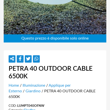
PETRA 40 OUTDOOR CABLE
6500K
Home
/
Illuminazione
/
Applique per
Esterno
/
Giardino
/ PETRA 40 OUTDOOR CABLE
6500K
COD:
LUMPT040OFNW