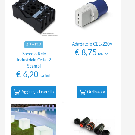
Adattatore CEE/220V
SIEMENS
€
8,75
Zoccolo Relè
IVA incl.
Industriale Octal 2
Scambi
€
6,20
IVA incl.
Aggiungi al carrello
Ordina ora