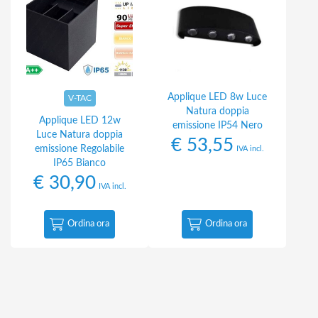
Applique LED 8w Luce
V-TAC
Natura doppia
Applique LED 12w
emissione IP54 Nero
Luce Natura doppia
€
53,55
emissione Regolabile
IVA incl.
IP65 Bianco
€
30,90
IVA incl.
Ordina ora
Ordina ora