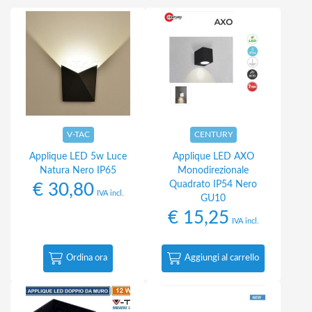
V-TAC
CENTURY
Applique LED 5w Luce
Applique LED AXO
Natura Nero IP65
Monodirezionale
Quadrato IP54 Nero
€
30,80
IVA incl.
GU10
€
15,25
IVA incl.
Ordina ora
Aggiungi al carrello