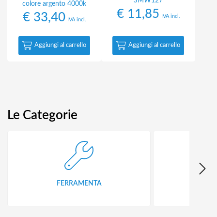
SMW127
colore argento 4000k
€
11,85
€
33,40
IVA incl.
IVA incl.
Aggiungi al carrello
Aggiungi al carrello
Le Categorie
FERRAMENTA
E