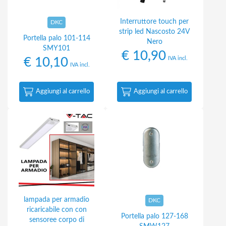
Interruttore touch per
DKC
strip led Nascosto 24V
Portella palo 101-114
Nero
SMY101
€
10,90
IVA incl.
€
10,10
IVA incl.
Aggiungi al carrello
Aggiungi al carrello
lampada per armadio
DKC
ricaricabile con con
Portella palo 127-168
sensoree corpo di