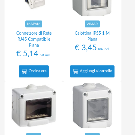
MAPAM
VIMAR
Connettore di Rete
Calottina IP55 1 M
RJ45 Compatibile
Plana
Plana
€
3,45
IVA incl.
€
5,14
IVA incl.
Ordina ora
Aggiungi al carrello