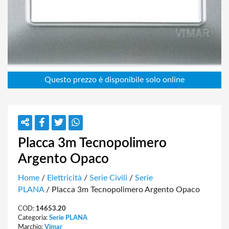
Placca 3m Tecnopolimero
Argento Opaco
Home
/
Elettricità
/
Serie Civili
/
Serie
PLANA
/ Placca 3m Tecnopolimero Argento Opaco
COD:
14653.20
Categoria:
Serie PLANA
Marchio:
Vimar