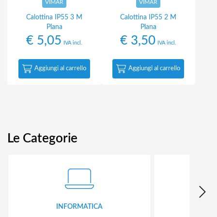
VIMAR
VIMAR
Calottina IP55 3 M
Calottina IP55 2 M
Plana
Plana
€
5,05
€
3,50
IVA incl.
IVA incl.
Aggiungi al carrello
Aggiungi al carrello
Le Categorie
INFORMATICA
ID