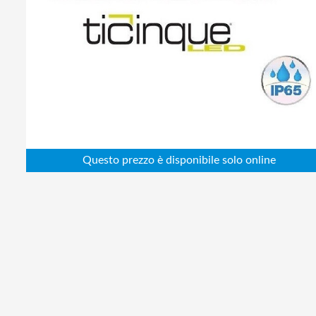
Abbigliamento da lavoro
Alimentatori
Batterie
Elettricità
Cablaggio
Elettronica
Edilizia
Ferramenta
Idraulica
Informatica