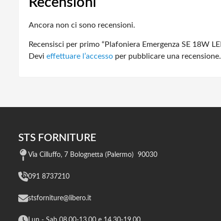
Recensioni
Ancora non ci sono recensioni.
Recensisci per primo “Plafoniera Emergenza SE 18W LE
Devi
effettuare l’accesso
per pubblicare una recensione.
STS FORNITURE
Via Cilluffo, 7 Bolognetta (Palermo) 90030
091 8737210
stsforniture@libero.it
Lun - Sab 08,00-13,00 e 14,30-19,00