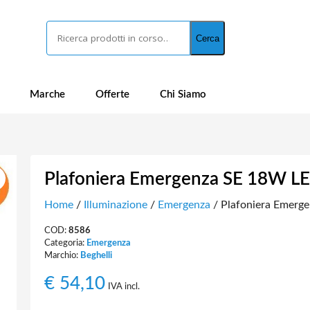
Cerca
Cerca
Marche
Offerte
Chi Siamo
Plafoniera Emergenza SE 18W L
Home
/
Illuminazione
/
Emergenza
/ Plafoniera Emerg
COD:
8586
Categoria:
Emergenza
Marchio:
Beghelli
€
54,10
IVA incl.