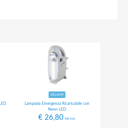
VELAMP
 LED
Lampada Emergenza Ricaricabile con
Neon LED
€
26,80
IVA incl.