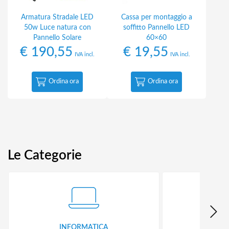
Armatura Stradale LED
Cassa per montaggio a
50w Luce natura con
soffitto Pannello LED
Pannello Solare
60×60
€
190,55
€
19,55
IVA incl.
IVA incl.
Ordina ora
Ordina ora
Le Categorie
INFORMATICA
ID