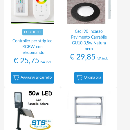
Ceci 90 Incasso
ECOLIGHT
Pavimento Carrabile
Controller per strip led
GU10 3,5w Natura
RGBW con
nero
Telecomando
€
29,85
IVA incl.
€
25,75
IVA incl.
Aggiungi al carrello
Ordina ora