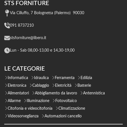
STS FORNITURE
Via Cilluffo, 7 Bolognetta (Palermo) 90030
091 8737210
stsforniture@libero.it
Lun - Sab 08,00-13,00 e 14,30-19,00
LE CATEGORIE
Informatica
Idraulica
Ferramenta
Edilizia
Elettronica
Cablaggio
Elettricità
Batterie
Alimentatori
Abbigliamento da lavoro
Antennistica
Allarme
Illuminazione
Fotovoltaico
Citofonia e videocitofonia
Climatizzazione
Videosorveglianza
Automazioni cancello