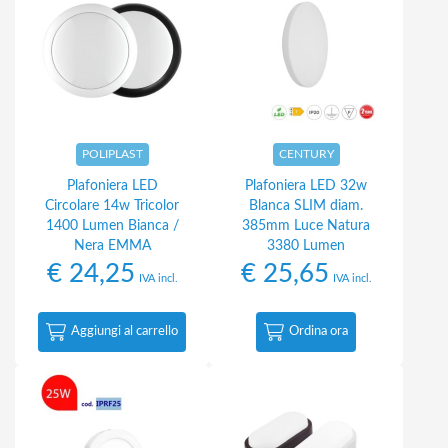
POLIPLAST
CENTURY
Plafoniera LED
Plafoniera LED 32w
Circolare 14w Tricolor
Blanca SLIM diam.
1400 Lumen Bianca /
385mm Luce Natura
Nera EMMA
3380 Lumen
€
24,25
€
25,65
IVA incl.
IVA incl.
Aggiungi al carrello
Ordina ora