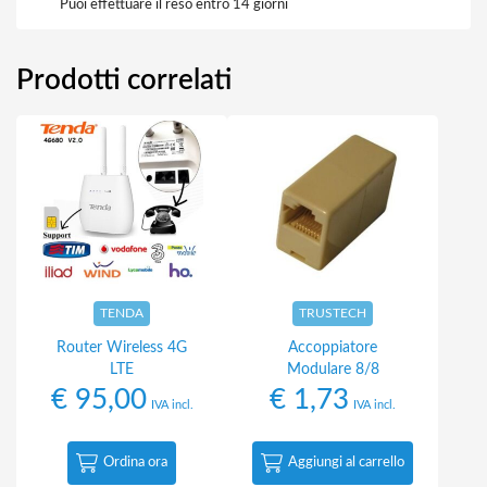
Puoi effettuare il reso entro 14 giorni
Prodotti correlati
TENDA
TRUSTECH
Router Wireless 4G
Accoppiatore
LTE
Modulare 8/8
€
95,00
€
1,73
IVA incl.
IVA incl.
Ordina ora
Aggiungi al carrello