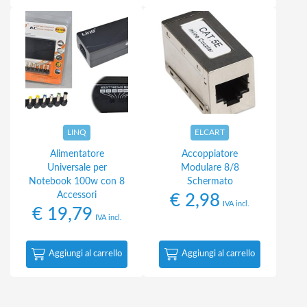
LINQ
ELCART
Alimentatore
Accoppiatore
Universale per
Modulare 8/8
Notebook 100w con 8
Schermato
Accessori
€
2,98
IVA incl.
€
19,79
IVA incl.
Aggiungi al carrello
Aggiungi al carrello