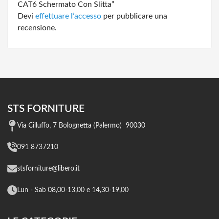
CAT6 Schermato Con Slitta”
Devi
effettuare l’accesso
per pubblicare una
recensione.
STS FORNITURE
Via Cilluffo, 7 Bolognetta (Palermo) 90030
091 8737210
stsforniture@libero.it
Lun - Sab 08,00-13,00 e 14,30-19,00