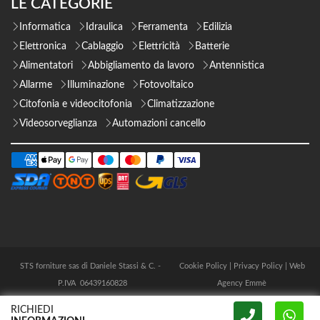
LE CATEGORIE
Informatica
Idraulica
Ferramenta
Edilizia
Elettronica
Cablaggio
Elettricità
Batterie
Alimentatori
Abbigliamento da lavoro
Antennistica
Allarme
Illuminazione
Fotovoltaico
Citofonia e videocitofonia
Climatizzazione
Videosorveglianza
Automazioni cancello
STS forniture sas di Daniele Stassi & C. -
Cookie Policy
|
Privacy Policy
|
Web
P.IVA 06439160828
Agency Emmè
RICHIEDI