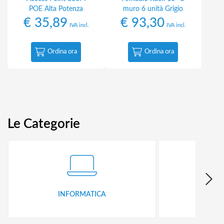
POE Alta Potenza
muro 6 unità Grigio
€
35,89
€
93,30
IVA incl.
IVA incl.
Ordina ora
Ordina ora
Le Categorie
INFORMATICA
ID