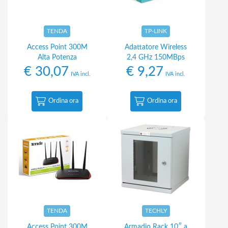
TENDA
TP-LINK
Access Point 300M
Adattatore Wireless
Alta Potenza
2,4 GHz 150MBps
€
30,07
€
9,27
IVA incl.
IVA incl.
Ordina ora
Ordina ora
TENDA
TECHLY
Access Point 300M
Armadio Rack 10″ a