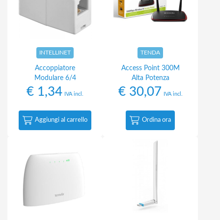
INTELLINET
TENDA
Accoppiatore
Access Point 300M
Modulare 6/4
Alta Potenza
€
1,34
€
30,07
IVA incl.
IVA incl.
Aggiungi al carrello
Ordina ora