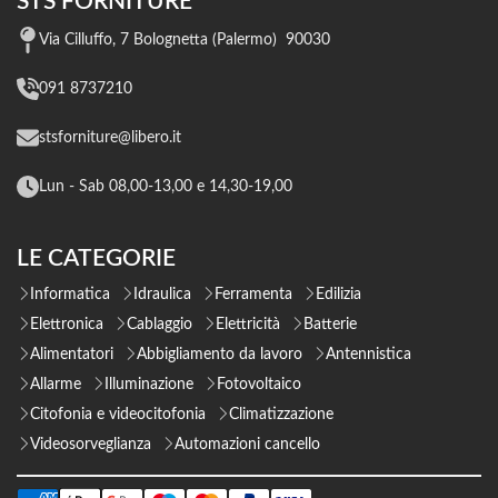
STS FORNITURE
Via Cilluffo, 7 Bolognetta (Palermo) 90030
091 8737210
stsforniture@libero.it
Lun - Sab 08,00-13,00 e 14,30-19,00
LE CATEGORIE
Informatica
Idraulica
Ferramenta
Edilizia
Elettronica
Cablaggio
Elettricità
Batterie
Alimentatori
Abbigliamento da lavoro
Antennistica
Allarme
Illuminazione
Fotovoltaico
Citofonia e videocitofonia
Climatizzazione
Videosorveglianza
Automazioni cancello