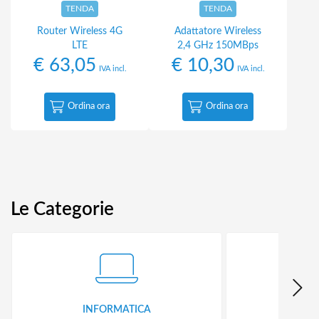
TENDA
TENDA
Router Wireless 4G
Adattatore Wireless
LTE
2,4 GHz 150MBps
€
63,05
€
10,30
IVA incl.
IVA incl.
Ordina ora
Ordina ora
Le Categorie
INFORMATICA
ID