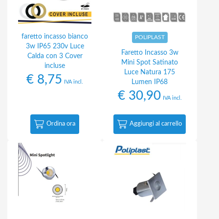
faretto incasso bianco
POLIPLAST
3w IP65 230v Luce
Faretto Incasso 3w
Calda con 3 Cover
Mini Spot Satinato
incluse
Luce Natura 175
€
8,75
Lumen IP68
IVA incl.
€
30,90
IVA incl.
Ordina ora
Aggiungi al carrello