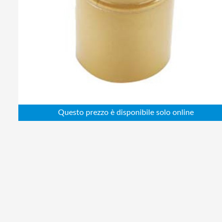
Abbigliamento da lavoro
Alimentatori
Batterie
Elettricità
Cablaggio
Elettronica
Edilizia
Ferramenta
Idraulica
Informatica