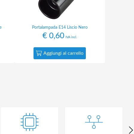
e
Portalampada E14 Liscio Nero
€
0,60
IVA incl.
Aggiungi al carrello