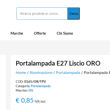
Cerca
Cerca
Marche
Offerte
Chi Siamo
Portalampada E27 Liscio ORO
Home
/
Illuminazione
/
Portalampada
/ Portalampada 
COD:
0165/OR/TPV
Categoria:
Portalampada
Marchio:
FAI
€
0,85
IVA incl.