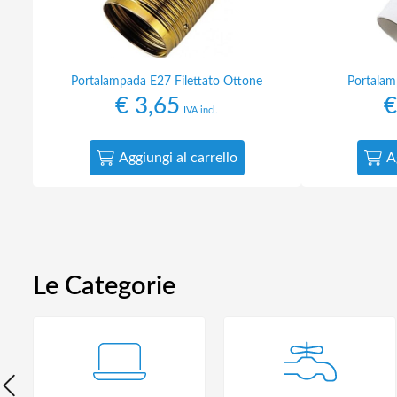
Portalampada E27 Filettato Ottone
Portalam
€
3,65
€
IVA incl.
Aggiungi al carrello
A
Le Categorie