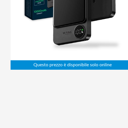
Abbigliamento da lavoro
Alimentatori
Batterie
Elettricità
Cablaggio
Elettronica
Edilizia
Ferramenta
Idraulica
Informatica