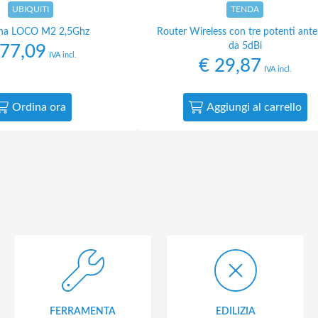
UBIQUITI
TENDA
na LOCO M2 2,5Ghz
Router Wireless con tre potenti ant
da 5dBi
77,09
IVA incl.
€
29,87
IVA incl.
Ordina ora
Aggiungi al carrello
FERRAMENTA
EDILIZIA