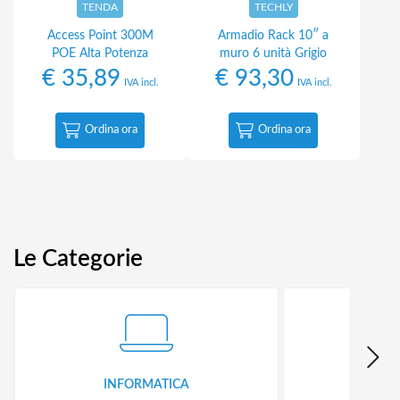
TENDA
TECHLY
Access Point 300M
Armadio Rack 10″ a
POE Alta Potenza
muro 6 unità Grigio
€
35,89
€
93,30
IVA incl.
IVA incl.
Ordina ora
Ordina ora
Le Categorie
INFORMATICA
ID