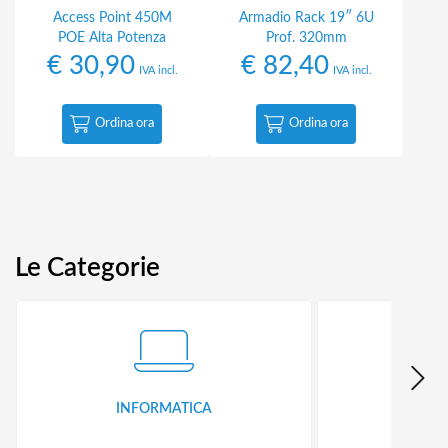
Access Point 450M
Armadio Rack 19″ 6U
POE Alta Potenza
Prof. 320mm
€
30,90
€
82,40
IVA incl.
IVA incl.
Ordina ora
Ordina ora
Le Categorie
INFORMATICA
ID