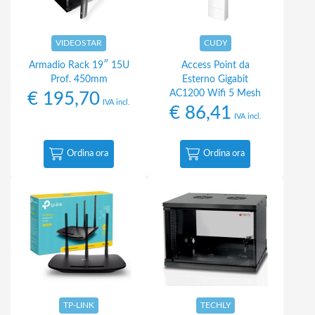
VIDEOSTAR
CUDY
Armadio Rack 19″ 15U
Access Point da
Prof. 450mm
Esterno Gigabit
AC1200 Wifi 5 Mesh
€
195,70
IVA incl.
€
86,41
IVA incl.
Ordina ora
Ordina ora
TP-LINK
TECHLY