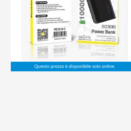
Abbigliamento da lavoro
Alimentatori
Batterie
Elettricità
Cablaggio
Elettronica
Edilizia
Ferramenta
Idraulica
Informatica