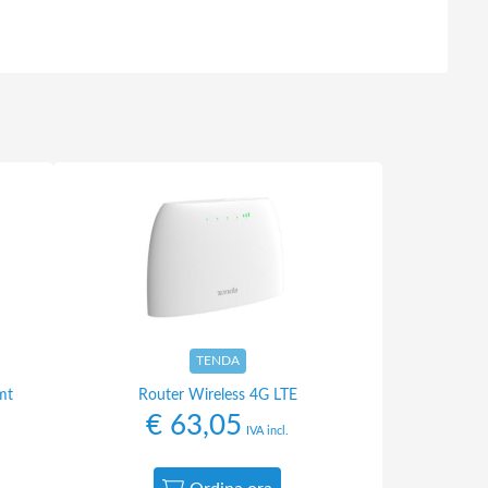
TENDA
mt
Router Wireless 4G LTE
€
63,05
IVA incl.