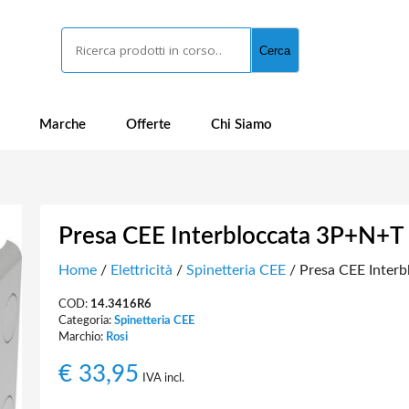
Cerca
Cerca
Marche
Offerte
Chi Siamo
Presa CEE Interbloccata 3P+N+T
Home
/
Elettricità
/
Spinetteria CEE
/ Presa CEE Inter
COD:
14.3416R6
Categoria:
Spinetteria CEE
Marchio:
Rosi
€
33,95
IVA incl.