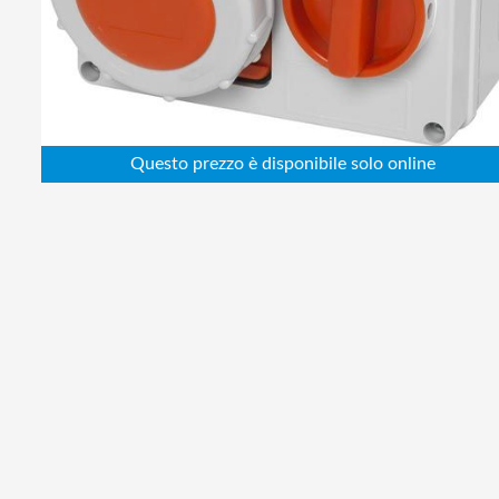
Abbigliamento da lavoro
Alimentatori
Batterie
Elettricità
Cablaggio
Elettronica
Edilizia
Ferramenta
Idraulica
Informatica