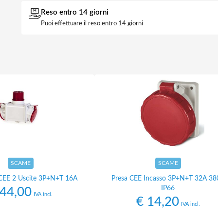
Reso entro 14 giorni
Puoi effettuare il reso entro 14 giorni
SCAME
SCAME
 CEE 2 Uscite 3P+N+T 16A
Presa CEE Incasso 3P+N+T 32A 38
IP66
44,00
IVA incl.
€
14,20
IVA incl.