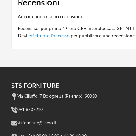
Recensioni
Ancora non ci sono recensioni.
Recensisci per primo “Presa CEE Interbloccata 3P+N+T
Devi
effettuare l’accesso
per pubblicare una recensione.
STS FORNITURE
Via Cilluffo, 7 Bolognetta (Palermo) 90030
091 8737210
stsforniture@libero.it