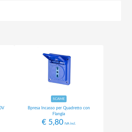
SCAME
0V
Bpresa Incasso per Quadretto con
Flangia
€
5,80
IVA incl.