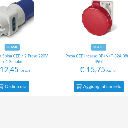
SCAME
SCAME
a Spina CEE / 2 Prese 220V
Presa CEE Incasso 3P+N+T 32A 38
+ 1 Schuko
IP67
12,45
€
15,75
IVA incl.
IVA incl.
Ordina ora
Aggiungi al carrello