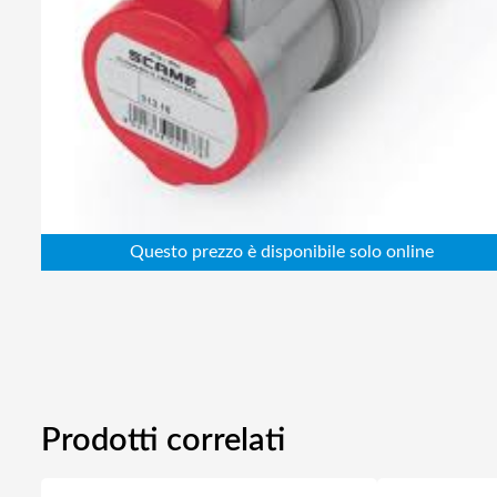
Abbigliamento da lavoro
Alimentatori
Batterie
Elettricità
Cablaggio
Elettronica
Edilizia
Ferramenta
Idraulica
Informatica
Prodotti correlati