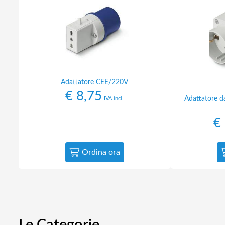
Adattatore CEE/220V
€
8,75
Adattatore d
IVA incl.
€
Ordina ora