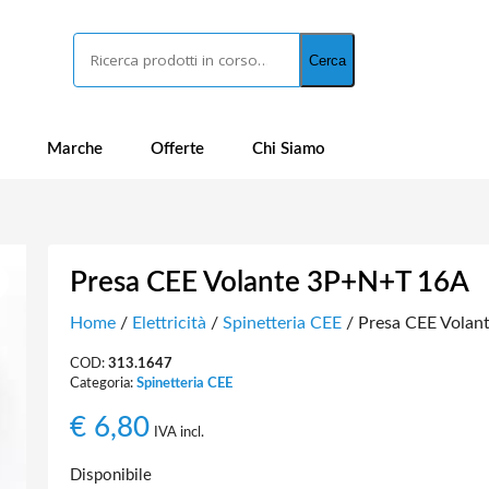
Cerca
Cerca
Marche
Offerte
Chi Siamo
Presa CEE Volante 3P+N+T 16A
Home
/
Elettricità
/
Spinetteria CEE
/ Presa CEE Volan
COD:
313.1647
Categoria:
Spinetteria CEE
€
6,80
IVA incl.
Disponibile