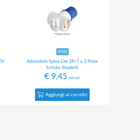
ROSI
0V
Adattatore Spina Cee 2P+T a 3 Prese
Schuko Bivalenti
€
9,45
IVA incl.
Aggiungi al carrello