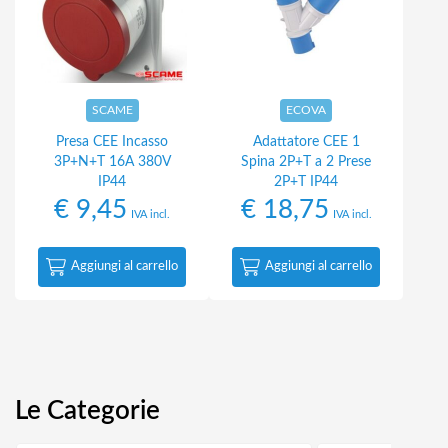
SCAME
ECOVA
Presa CEE Incasso
Adattatore CEE 1
3P+N+T 16A 380V
Spina 2P+T a 2 Prese
IP44
2P+T IP44
€
9,45
€
18,75
IVA incl.
IVA incl.
Aggiungi al carrello
Aggiungi al carrello
Le Categorie