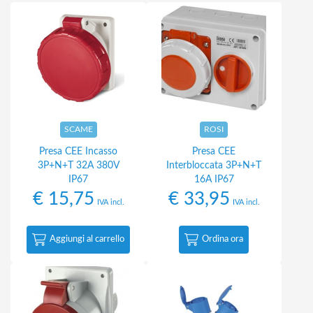
SCAME
ROSI
Presa CEE Incasso
Presa CEE
3P+N+T 32A 380V
Interbloccata 3P+N+T
IP67
16A IP67
€
15,75
€
33,95
IVA incl.
IVA incl.
Aggiungi al carrello
Ordina ora