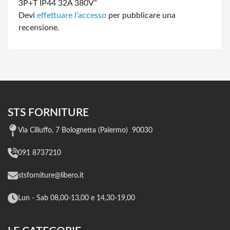
3P+T IP44 32A 380V”
Devi
effettuare l’accesso
per pubblicare una
recensione.
STS FORNITURE
Via Cilluffo, 7 Bolognetta (Palermo) 90030
091 8737210
stsforniture@libero.it
Lun - Sab 08,00-13,00 e 14,30-19,00