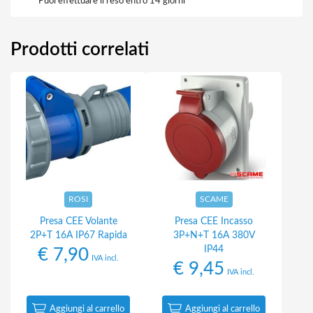
Puoi effettuare il reso entro 14 giorni
Prodotti correlati
ROSI
SCAME
Presa CEE Volante
Presa CEE Incasso
2P+T 16A IP67 Rapida
3P+N+T 16A 380V
IP44
€
7,90
IVA incl.
€
9,45
IVA incl.
Aggiungi al carrello
Aggiungi al carrello