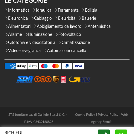
LE CATEGORIE
Informatica
Idraulica
Ferramenta
Edilizia
Elettronica
Cablaggio
Elettricità
Batterie
Alimentatori
Abbigliamento da lavoro
Antennistica
Allarme
Illuminazione
Fotovoltaico
Citofonia e videocitofonia
Climatizzazione
Videosorveglianza
Automazioni cancello
STS forniture sas di Daniele Stassi & C. -
Cookie Policy
|
Privacy Policy
|
Web
P.IVA 06439160828
Agency Emmè
RICHIEDI