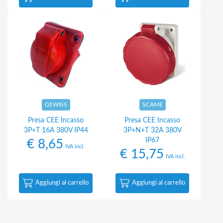
GEWISS
SCAME
Presa CEE Incasso
Presa CEE Incasso
3P+T 16A 380V IP44
3P+N+T 32A 380V
IP67
€
8,65
IVA incl.
€
15,75
IVA incl.
Aggiungi al carrello
Aggiungi al carrello