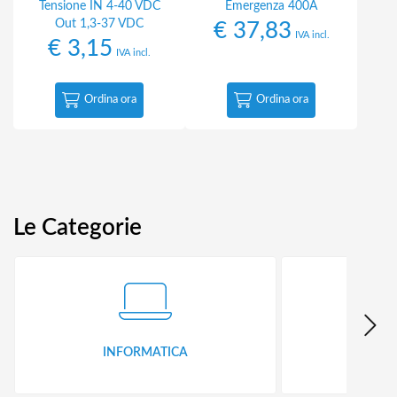
Tensione IN 4-40 VDC
Emergenza 400A
Out 1,3-37 VDC
€
37,83
IVA incl.
€
3,15
IVA incl.
Ordina ora
Ordina ora
Le Categorie
INFORMATICA
ID