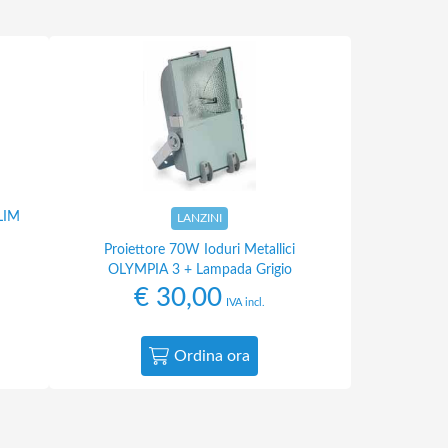
LIM
LANZINI
Proiettore 70W Ioduri Metallici
OLYMPIA 3 + Lampada Grigio
€
30,00
IVA incl.
Ordina ora