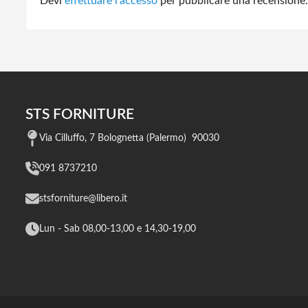
Devi
effettuare l’accesso
per pubblicare una recensione.
STS FORNITURE
Via Cilluffo, 7 Bolognetta (Palermo) 90030
091 8737210
stsforniture@libero.it
Lun - Sab 08,00-13,00 e 14,30-19,00