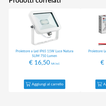
Prodotti correlati
Proiettore a Led IP65 11W Luce Natura
Proiettore 
SLIM 750 Lumen
€
16,50
€
IVA incl.
Aggiungi al carrello
A