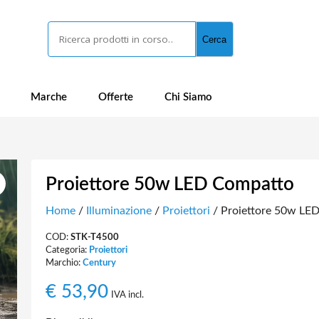
Cerca
Cerca
Marche
Offerte
Chi Siamo
Proiettore 50w LED Compatto
Home
/
Illuminazione
/
Proiettori
/ Proiettore 50w LE
COD:
STK-T4500
Categoria:
Proiettori
Marchio:
Century
€
53,90
IVA incl.