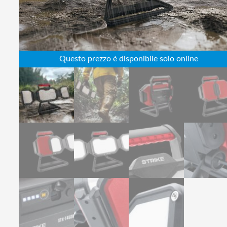
Abbigliamento da lavoro
Alimentatori
Batterie
Elettricità
Cablaggio
Elettronica
Edilizia
Ferramenta
Idraulica
Informatica