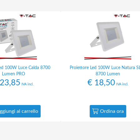
Led 100W Luce Calda 8700
Proiettore Led 100W Luce Natura S
Lumen PRO
8700 Lumen
23,85
€
18,50
IVA incl.
IVA incl.
ggiungi al carrello
Ordina ora