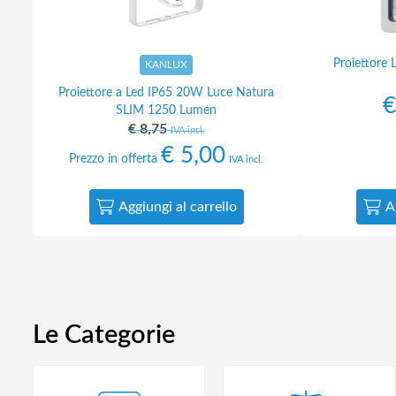
Proiettore
KANLUX
Proiettore a Led IP65 20W Luce Natura
€
SLIM 1250 Lumen
€
8,75
IVA incl.
€
5,00
Prezzo in offerta
IVA incl.
Aggiungi al carrello
A
Le Categorie