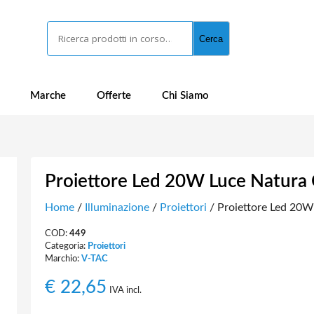
Cerca
Cerca
Marche
Offerte
Chi Siamo
Proiettore Led 20W Luce Natura
Home
/
Illuminazione
/
Proiettori
/ Proiettore Led 20
COD:
449
Categoria:
Proiettori
Marchio:
V-TAC
€
22,65
IVA incl.