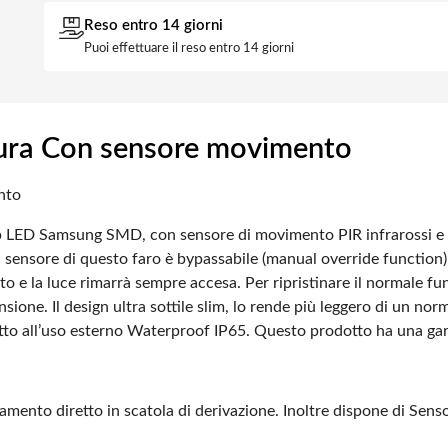
Reso entro 14 giorni
Puoi effettuare il reso entro 14 giorni
ura Con sensore movimento
nto
D Samsung SMD, con sensore di movimento PIR infrarossi e se
Il sensore di questo faro è bypassabile (manual override function)
ato e la luce rimarrà sempre accesa. Per ripristinare il normale 
sione. Il design ultra sottile slim, lo rende più leggero di un nor
atto all’uso esterno Waterproof IP65. Questo prodotto ha una gar
legamento diretto in scatola di derivazione. Inoltre dispone di S