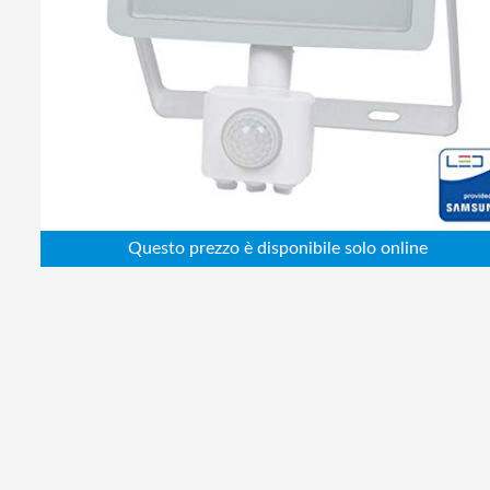
Abbigliamento da lavoro
Alimentatori
Batterie
Elettricità
Cablaggio
Elettronica
Edilizia
Ferramenta
Idraulica
Informatica