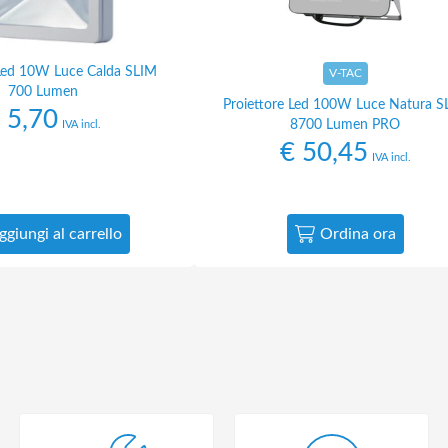
 Led 10W Luce Calda SLIM
V-TAC
700 Lumen
Proiettore Led 100W Luce Natura S
5,70
8700 Lumen PRO
IVA incl.
€
50,45
IVA incl.
ggiungi al carrello
Ordina ora