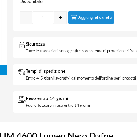
Disponibile
-
+
Aggiungi al carrello
Proiettore Led 30W Tricolor SLIM 4600 Lu
Sicurezza
Tutte le transazioni sono gestite con sistema di protezione cifrata
Tempi di spedizione
Entro 4-5 giorni lavorativi dal momento dell'ordine per i prodott
Reso entro 14 giorni
Puoi effettuare il reso entro 14 giorni
 SLIM 4600 Lumen Nero Dafne