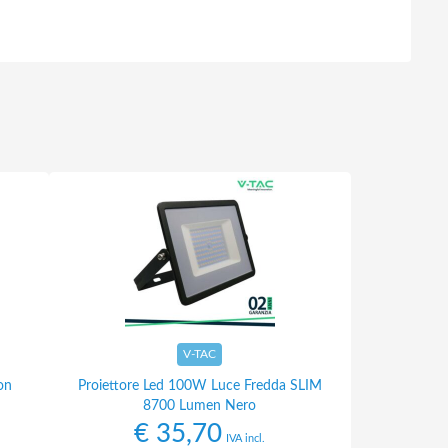
V-TAC
on
Proiettore Led 100W Luce Fredda SLIM
8700 Lumen Nero
€
35,70
IVA incl.