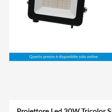
Abbigliamento da lavoro
Alimentatori
Batterie
Elettricità
Cablaggio
Elettronica
Edilizia
Ferramenta
Idraulica
Informatica
Proiettore Led 30W Tricolor