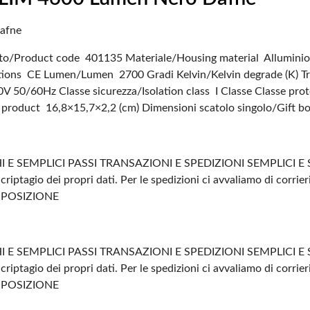
Dafne
to/Product code 401135
Materiale/Housing material Alluminio
ations CE
Lumen/Lumen 2700
Gradi Kelvin/Kelvin degrade (K)
0V 50/60Hz
Classe sicurezza/Isolation class I Classe
Classe prot
 product 16,8×15,7×2,2 (cm)
Dimensioni scatolo singolo/Gift b
 E SEMPLICI PASSI
TRANSAZIONI E SPEDIZIONI SEMPLICI E 
criptagio dei propri dati.
Per le spedizioni ci avvaliamo di corrier
SPOSIZIONE
 E SEMPLICI PASSI
TRANSAZIONI E SPEDIZIONI SEMPLICI E 
criptagio dei propri dati.
Per le spedizioni ci avvaliamo di corrier
SPOSIZIONE