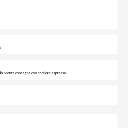
men Nero Dafne quantità
.
i in pronta consegna con corriere espresso