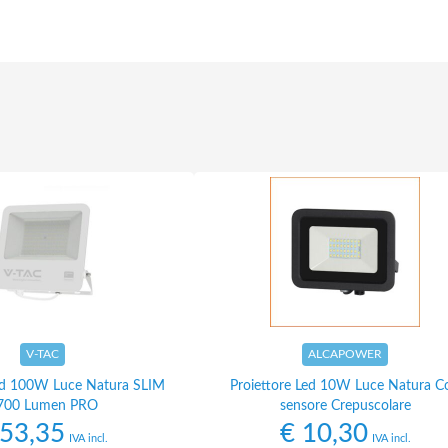
V-TAC
ALCAPOWER
Led 100W Luce Natura SLIM
Proiettore Led 10W Luce Natura C
700 Lumen PRO
sensore Crepuscolare
53,35
€
10,30
IVA incl.
IVA incl.