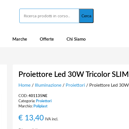
Cerca
Cerca
Marche
Offerte
Chi Siamo
Proiettore Led 30W Tricolor SL
Home
/
Illuminazione
/
Proiettori
/ Proiettore Led 30W
COD:
401135NE
Categoria:
Proiettori
Marchio:
Poliplast
€
13,40
IVA incl.