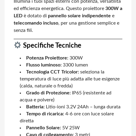
Illumina i tuoi spazi esterni con potenza, versatilità
ed efficienza energetica. Questo proiettore
300W a
LED
è dotato di
pannello solare indipendente
e
telecomando incluso
, per una gestione semplice e
senza fili.
Specifiche Tecniche
Potenza Proiettore:
300W
Flusso luminoso:
3300 lumen
Tecnologia CCT Tricolor:
seleziona la
temperatura di luce più adatta alle tue esigenze
(calda, naturale o fredda)
Grado di Protezione:
IP65 (resistente ad
acqua e polvere)
Batteria:
Litio-ioni 3.2V 24Ah – lunga durata
Tempo di ricarica:
4-6 ore con luce solare
diretta
Pannello Solare:
5V 25W
Cavo di collegamento:
3 metri