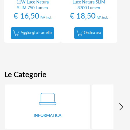
11W Luce Natura
Luce Natura SLIM
SLIM 750 Lumen
8700 Lumen
€
16,50
€
18,50
IVA incl.
IVA incl.
Aggiungi al carrello
Ordina ora
Le Categorie
INFORMATICA
ID