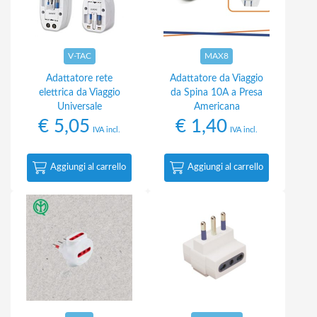
V-TAC
MAX8
Adattatore rete
Adattatore da Viaggio
elettrica da Viaggio
da Spina 10A a Presa
Universale
Americana
€
5,05
€
1,40
IVA incl.
IVA incl.
Aggiungi al carrello
Aggiungi al carrello