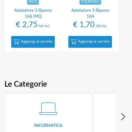
ROSI
POLIPLAST
Adattatore 3 Bipasso
Adattatore 3 Bipasso
16A IMQ
16A
€
2,75
€
1,70
IVA incl.
IVA incl.
Aggiungi al carrello
Aggiungi al carrello
Le Categorie
INFORMATICA
ID