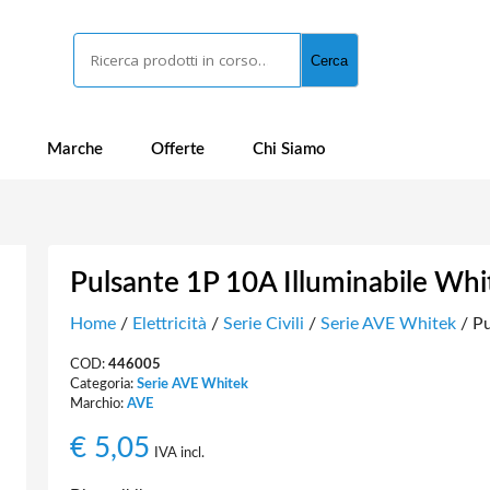
Cerca
Cerca
Marche
Offerte
Chi Siamo
Pulsante 1P 10A Illuminabile Whi
Home
/
Elettricità
/
Serie Civili
/
Serie AVE Whitek
/ Pu
COD:
446005
Categoria:
Serie AVE Whitek
Marchio:
AVE
€
5,05
IVA incl.