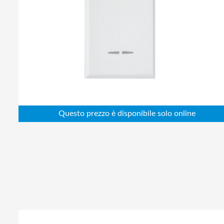
Abbigliamento da lavoro
Alimentatori
Batterie
Elettricità
Cablaggio
Elettronica
Edilizia
Ferramenta
Idraulica
Informatica