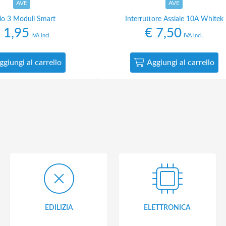
AVE
AVE
aio 3 Moduli Smart
Interruttore Assiale 10A Whitek
1,95
€
7,50
IVA incl.
IVA incl.
ggiungi al carrello
Aggiungi al carrello
EDILIZIA
ELETTRONICA