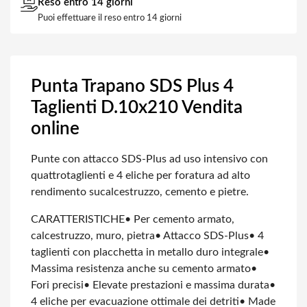
Reso entro 14 giorni
Puoi effettuare il reso entro 14 giorni
Punta Trapano SDS Plus 4
Taglienti D.10x210 Vendita
online
Punte con attacco SDS-Plus ad uso intensivo con
quattro
taglienti e 4 eliche per foratura ad alto
rendimento su
calcestruzzo, cemento e pietre.
CARATTERISTICHE
• Per cemento armato,
calcestruzzo, muro, pietra
• Attacco SDS-Plus
• 4
taglienti con placchetta in metallo duro integrale
•
Massima resistenza anche su cemento armato
•
Fori precisi
• Elevate prestazioni e massima durata
•
4 eliche per evacuazione ottimale dei detriti
• Made