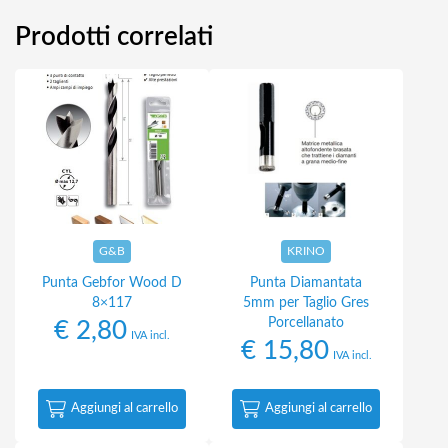
Prodotti correlati
G&B
KRINO
Punta Gebfor Wood D
Punta Diamantata
8×117
5mm per Taglio Gres
Porcellanato
€
2,80
IVA incl.
€
15,80
IVA incl.
Aggiungi al carrello
Aggiungi al carrello