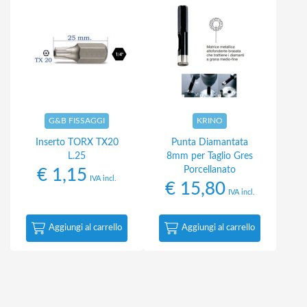
G&B FISSAGGI
KRINO
Inserto TORX TX20
Punta Diamantata
L.25
8mm per Taglio Gres
Porcellanato
€
1,15
IVA incl.
€
15,80
IVA incl.
Aggiungi al carrello
Aggiungi al carrello