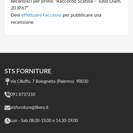
Recensisci per primo “Raccordo Scatola – Tubo Diam.
20 IP67”
Devi
effettuare l’accesso
per pubblicare una
recensione.
STS FORNITURE
Via Cilluffo, 7 Bolognetta (Palermo) 90030
091 8737210
stsforniture@libero.it
Lun - Sab 08,00-13,00 e 14,30-19,00