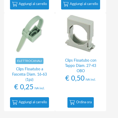
Aggiungi al carrello
Aggiungi al carrello
Clips Fissatubo con
ELETTROCANALI
Tappo Diam. 27-43
Clips Fissatubo a
OBO
Fascetta Diam. 16-63
€
0,50
(1pz)
IVA incl.
€
0,25
IVA incl.
Aggiungi al carrello
Ordina ora