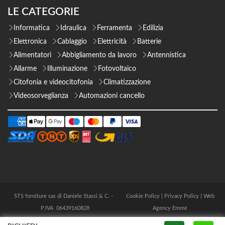
LE CATEGORIE
Informatica
Idraulica
Ferramenta
Edilizia
Elettronica
Cablaggio
Elettricità
Batterie
Alimentatori
Abbigliamento da lavoro
Antennistica
Allarme
Illuminazione
Fotovoltaico
Citofonia e videocitofonia
Climatizzazione
Videosorveglianza
Automazioni cancello
STS forniture sas di Daniele Stassi & C. -
Cookie Policy
|
Privacy Policy
|
Web
P.IVA 06439160828
Agency Emmè