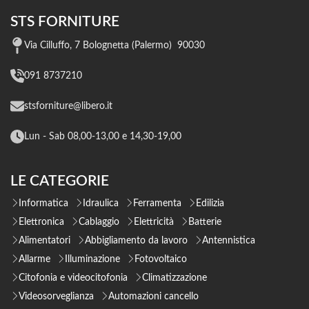
STS FORNITURE
Via Cilluffo, 7 Bolognetta (Palermo) 90030
091 8737210
stsforniture@libero.it
Lun - Sab 08,00-13,00 e 14,30-19,00
LE CATEGORIE
Informatica
Idraulica
Ferramenta
Edilizia
Elettronica
Cablaggio
Elettricità
Batterie
Alimentatori
Abbigliamento da lavoro
Antennistica
Allarme
Illuminazione
Fotovoltaico
Citofonia e videocitofonia
Climatizzazione
Videosorveglianza
Automazioni cancello