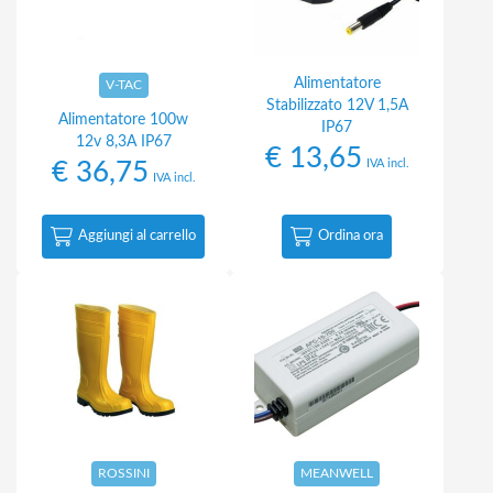
Alimentatore
V-TAC
Stabilizzato 12V 1,5A
Alimentatore 100w
IP67
12v 8,3A IP67
€
13,65
IVA incl.
€
36,75
IVA incl.
Aggiungi al carrello
Ordina ora
ROSSINI
MEANWELL