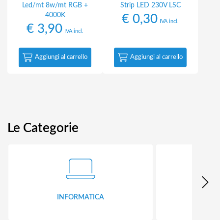
Led/mt 8w/mt RGB +
Strip LED 230V LSC
4000K
€
0,30
IVA incl.
€
3,90
IVA incl.
Aggiungi al carrello
Aggiungi al carrello
Le Categorie
INFORMATICA
ID