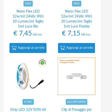
PRIS
PRIS
Neon Flex LED
Neon Flex LED
12w/mt 24Vdc IP65
12w/mt 24Vdc IP65
20 Lumen/mt Taglio
20 Lumen/mt Taglio
1mt Luce Blu
1mt Luce Fredda
€
7,45
€
7,15
IVA incl.
IVA incl.
Aggiungi al carrello
Aggiungi al carrello
V-TAC
ALCAPOWER
Strip LED 12V 5050 60
Clip di Fissaggio per