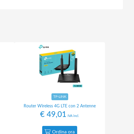
TP-LINK
Router Wireless 4G LTE con 2 Antenne
€
49,01
IVA incl.
Ordina ora