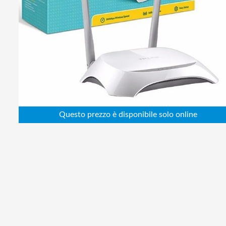
Abbigliamento da lavoro
Alimentatori
Batterie
Elettricità
Cablaggio
Elettronica
Edilizia
Ferramenta
Idraulica
Informatica