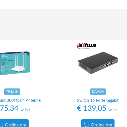
TP-LINK
DAHUA
oint 300Mps 4 Antenne
Switch 16 Porte Gigabit
75,34
€
139,05
IVA incl.
IVA incl.
Ordina ora
Ordina ora