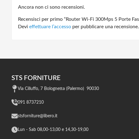
Ancora non ci sono recensioni.
Recensisci per primo “Router Wi-Fi 300Mps 5 Porte F
Devi
effettuare l’accesso
per pubblicare una recensione.
STS FORNITURE
Via Cilluffo, 7 Bolognetta (Palermo) 90030
091 8737210
stsforniture@libero.it
Lun - Sab 08,00-13,00 e 14,30-19,00