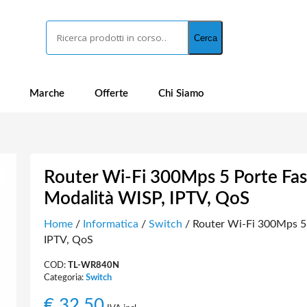
Cerca
Cerca
Marche
Offerte
Chi Siamo
Router Wi-Fi 300Mps 5 Porte Fa
Modalità WISP, IPTV, QoS
Home
/
Informatica
/
Switch
/ Router Wi-Fi 300Mps 5
IPTV, QoS
COD:
TL-WR840N
Categoria:
Switch
€
32,50