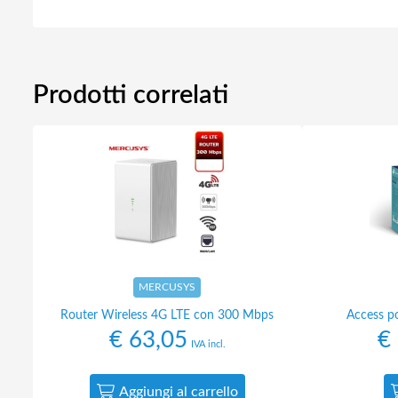
Prodotti correlati
MERCUSYS
Router Wireless 4G LTE con 300 Mbps
Access p
€
63,05
€
IVA incl.
Aggiungi al carrello