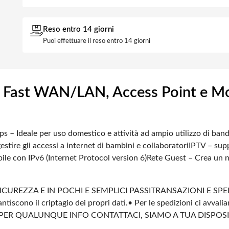
Reso entro 14 giorni
Puoi effettuare il reso entro 14 giorni
 Fast WAN/LAN, Access Point e Mo
s – Ideale per uso domestico e attività ad ampio utilizzo di ban
stire gli accessi a internet di bambini e collaboratori
IPTV – sup
le con IPv6 (Internet Protocol version 6)
Rete Guest – Crea un n
ICUREZZA E IN POCHI E SEMPLICI PASSI
TRANSAZIONI E SPE
ntiscono il criptagio dei propri dati.
• Per le spedizioni ci avvali
PER QUALUNQUE INFO CONTATTACI, SIAMO A TUA DISPOS