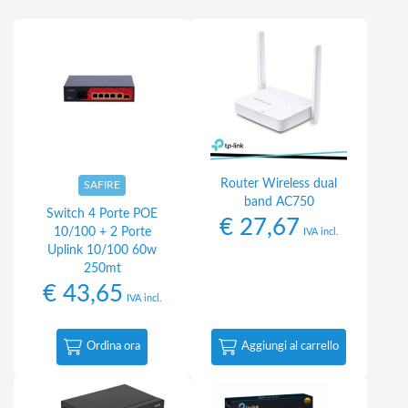
Router Wireless dual
SAFIRE
band AC750
Switch 4 Porte POE
€
27,67
10/100 + 2 Porte
IVA incl.
Uplink 10/100 60w
250mt
€
43,65
IVA incl.
Ordina ora
Aggiungi al carrello