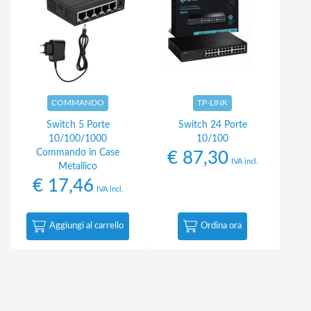
COMMANDO
TP-LINK
Switch 5 Porte
Switch 24 Porte
10/100/1000
10/100
Commando in Case
€
87,30
IVA incl.
Metallico
€
17,46
IVA incl.
Aggiungi al carrello
Ordina ora