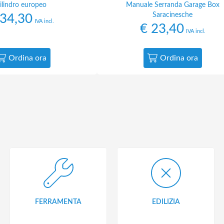
ilindro europeo
Manuale Serranda Garage Box
Saracinesche
34,30
IVA incl.
€
23,40
IVA incl.
Ordina ora
Ordina ora
FERRAMENTA
EDILIZIA