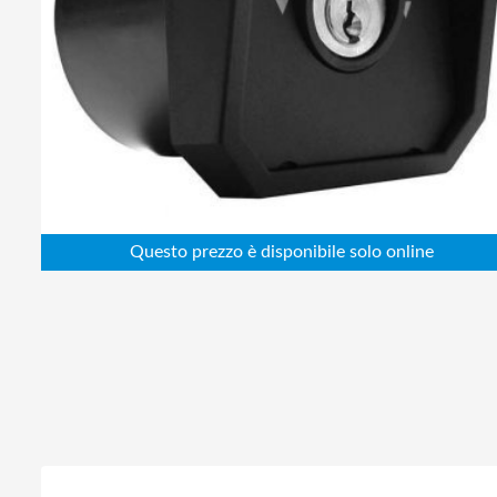
Abbigliamento da lavoro
Alimentatori
Batterie
Elettricità
Cablaggio
Elettronica
Edilizia
Ferramenta
Idraulica
Informatica