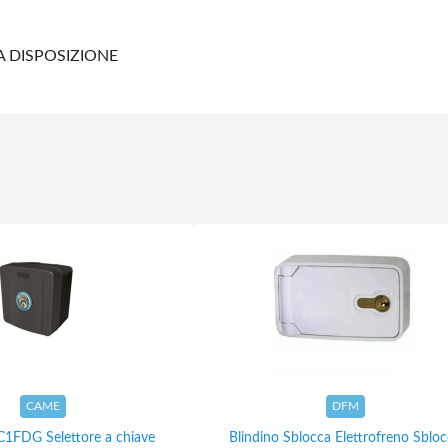
A DISPOSIZIONE
CAME
DFM
1FDG Selettore a chiave
Blindino Sblocca Elettrofreno Sblo