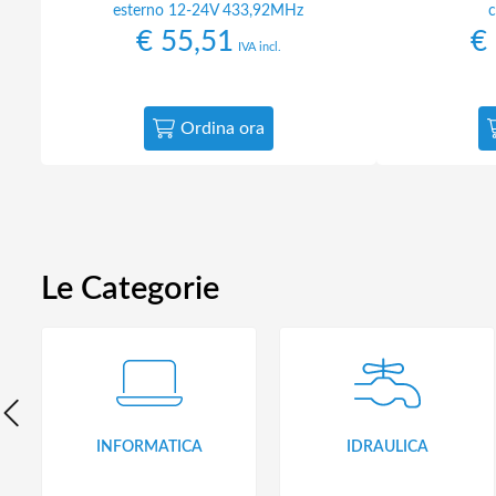
esterno 12-24V 433,92MHz
c
€
55,51
€
IVA incl.
Ordina ora
Le Categorie
INFORMATICA
IDRAULICA