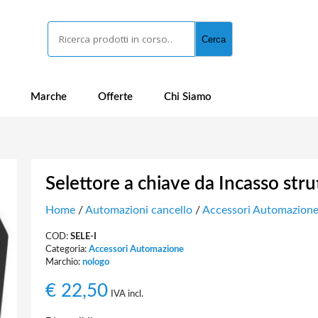
Cerca
Cerca
Marche
Offerte
Chi Siamo
Selettore a chiave da Incasso str
Home
/
Automazioni cancello
/
Accessori Automazion
COD:
SELE-I
Categoria:
Accessori Automazione
Marchio:
nologo
€
22,50
IVA incl.