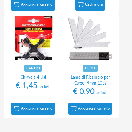
Aggiungi al carrello
Ordina ora
CANTINI
TOPEX
Chiave a 4 Usi
Lame di Ricambio per
Cutter 9mm 10pz
€
1,45
IVA incl.
€
0,90
IVA incl.
Aggiungi al carrello
Aggiungi al carrello