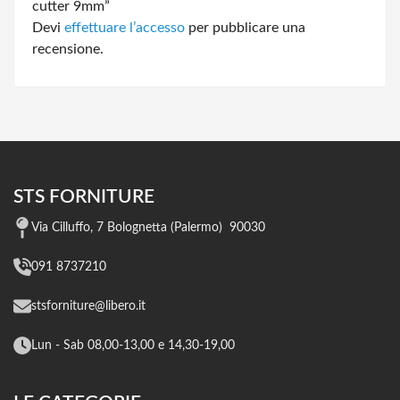
cutter 9mm”
Devi
effettuare l’accesso
per pubblicare una
recensione.
STS FORNITURE
Via Cilluffo, 7 Bolognetta (Palermo) 90030
091 8737210
stsforniture@libero.it
Lun - Sab 08,00-13,00 e 14,30-19,00