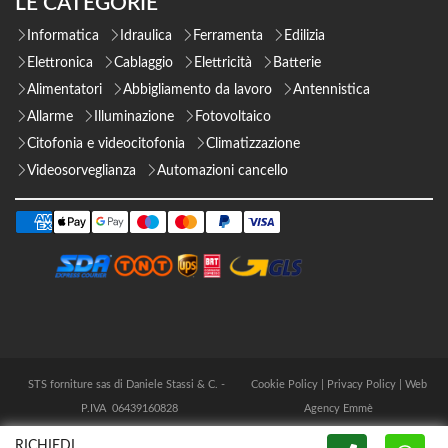
LE CATEGORIE
Informatica
Idraulica
Ferramenta
Edilizia
Elettronica
Cablaggio
Elettricità
Batterie
Alimentatori
Abbigliamento da lavoro
Antennistica
Allarme
Illuminazione
Fotovoltaico
Citofonia e videocitofonia
Climatizzazione
Videosorveglianza
Automazioni cancello
STS forniture sas di Daniele Stassi & C. -
Cookie Policy
|
Privacy Policy
|
Web
P.IVA 06439160828
Agency Emmè
RICHIEDI