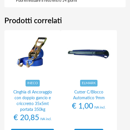
Puoi effettuare il reso entro 14 giorni
Prodotti correlati
INECO
ELMARK
Cinghia di Ancoraggio
Cutter C/Blocco
con doppio gancio e
Automatico 9mm
criccretto 35x5mt
€
1,00
IVA incl.
portata 350kg
€
20,85
IVA incl.