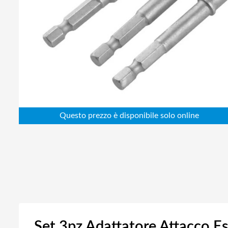
Abbigliamento da lavoro
Alimentatori
Batterie
Elettricità
Cablaggio
Elettronica
Edilizia
Ferramenta
Idraulica
Informatica
Set 3pz Adattatore Attacco Es