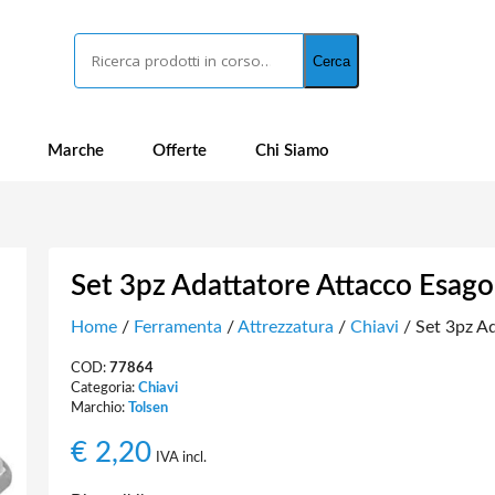
Cerca
Cerca
Marche
Offerte
Chi Siamo
Set 3pz Adattatore Attacco Esago
Home
/
Ferramenta
/
Attrezzatura
/
Chiavi
/ Set 3pz Ad
COD:
77864
Categoria:
Chiavi
Marchio:
Tolsen
€
2,20
IVA incl.