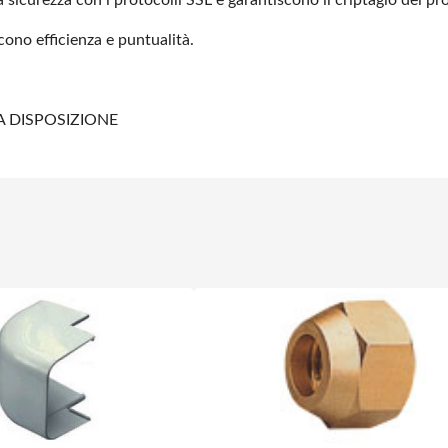
 sicurezza con i protocolli
SSL e garantiscono il criptagio dei pro
scono efficienza e
puntualità.
A DISPOSIZIONE