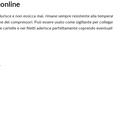
 online
durisce e non essicca mai,
rimane sempre resistente alla temperatu
one dei compressori.
Può essere usato come sigillante per collegame
le
cartelle e nei filetti aderisce perfettamente coprendo eventuali 
.