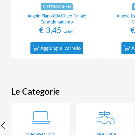
ELETTROCANALI
Angolo Piano 80×60 per Canale
Angolo Es
Condizionamento
C
€
3,45
€
IVA incl.
Aggiungi al carrello
A
Le Categorie
INFORMATICA
IDRAULICA