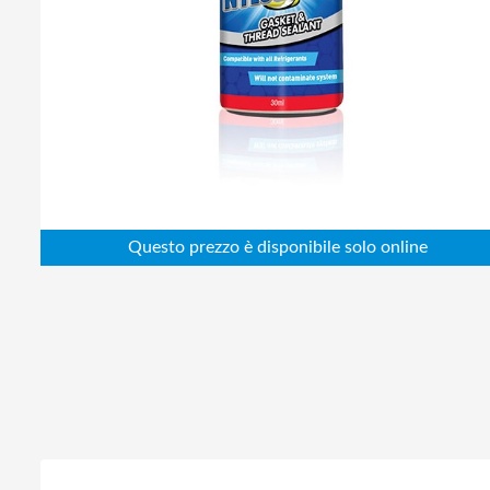
Abbigliamento da lavoro
Alimentatori
Batterie
Elettricità
Cablaggio
Elettronica
Edilizia
Ferramenta
Idraulica
Informatica