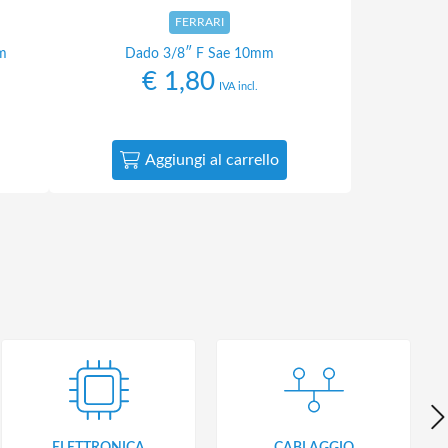
FERRARI
m
Dado 3/8″ F Sae 10mm
€
1,80
IVA incl.
Aggiungi al carrello
ELETTRONICA
CABLAGGIO