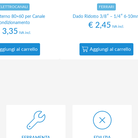
ELETTROCANALI
FERRARI
terno 80×60 per Canale
Dado Ridotto 3/8″ – 1/4″ 6-10m
ondizionamento
€
2,45
IVA incl.
3,35
IVA incl.
ggiungi al carrello
Aggiungi al carrello
FERRAMENTA
EDILIZIA