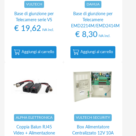
VULTECH
DAHUA
Base di giunzione per
Base di giunzione per
Telecamere serie VS
Telecamere
EMD2214M/EMD2414M
€
19,62
IVA incl.
€
8,30
IVA incl.
Aggiungi al carrello
Aggiungi al carrello
ALPHA ELETTRONICA
VULTECH SECURITY
Coppia Balun RJ45
Box Alimentatore
Video + Alimentazione
Centralizzato 12V 10A