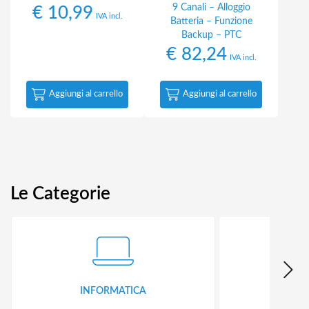
9 Canali – Alloggio
€
10,99
IVA incl.
Batteria – Funzione
Backup – PTC
€
82,24
IVA incl.
Aggiungi al carrello
Aggiungi al carrello
Le Categorie
INFORMATICA
ID