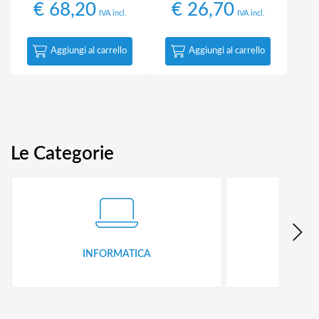
€
68,20
€
26,70
IVA incl.
IVA incl.
Aggiungi al carrello
Aggiungi al carrello
Le Categorie
INFORMATICA
ID