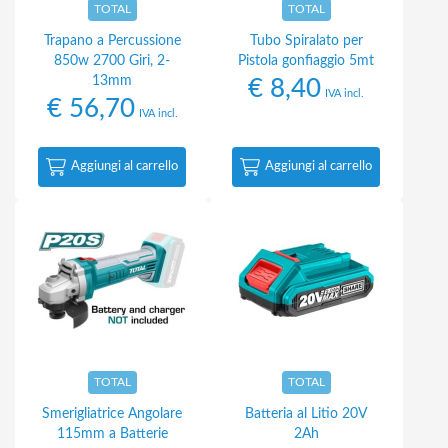
TOTAL
TOTAL
Trapano a Percussione
Tubo Spiralato per
850w 2700 Giri, 2-
Pistola gonfiaggio 5mt
13mm
€
8,40
IVA incl.
€
56,70
IVA incl.
Aggiungi al carrello
Aggiungi al carrello
TOTAL
TOTAL
Smerigliatrice Angolare
Batteria al Litio 20V
115mm a Batterie
2Ah