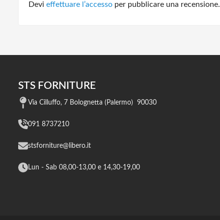
Devi
effettuare l’accesso
per pubblicare una recensione.
STS FORNITURE
Via Cilluffo, 7 Bolognetta (Palermo) 90030
091 8737210
stsforniture@libero.it
Lun - Sab 08,00-13,00 e 14,30-19,00