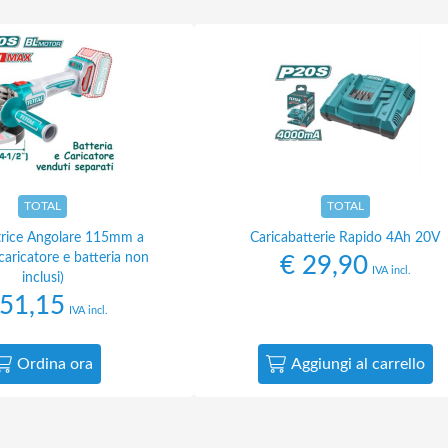
TOTAL
TOTAL
atrice Angolare 115mm a
Caricabatterie Rapido 4Ah 20V
*caricatore e batteria non
€
29,90
IVA incl.
inclusi)
51,15
IVA incl.
Ordina ora
Aggiungi al carrello