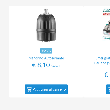
TOTAL
Mandrino Autoserrante
Smerigli
Batterie (
€
8,10
IVA incl.
€
Aggiungi al carrello