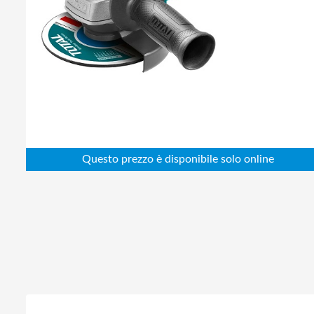
Abbigliamento da lavoro
Alimentatori
Batterie
Elettricità
Cablaggio
Elettronica
Edilizia
Ferramenta
Idraulica
Informatica