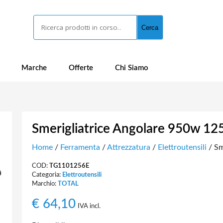
Cerca
Cerca
Marche
Offerte
Chi Siamo
Smerigliatrice Angolare 950w 1
Home
/
Ferramenta
/
Attrezzatura
/
Elettroutensili
/ Sm
COD:
TG1101256E
Categoria:
Elettroutensili
Marchio:
TOTAL
€
64,10
IVA incl.