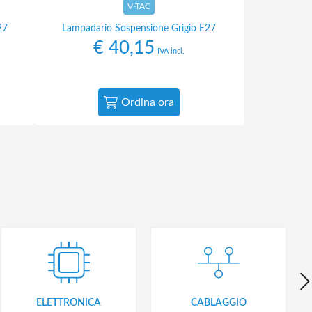
V-TAC
27
Lampadario Sospensione Grigio E27
€
40,15
IVA incl.
Ordina ora
ELETTRONICA
CABLAGGIO