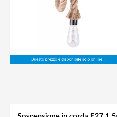
Abbigliamento da lavoro
Alimentatori
Batterie
Elettricità
Cablaggio
Elettronica
Edilizia
Ferramenta
Idraulica
Informatica
Sospensione in corda E27 1,5