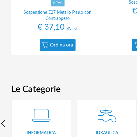
Sos
V-TAC
€
Sospensione E27 Metallo Piatto con
Contrappeso
€
37,10
IVA incl.
Ordina ora
Le Categorie
INFORMATICA
IDRAULICA