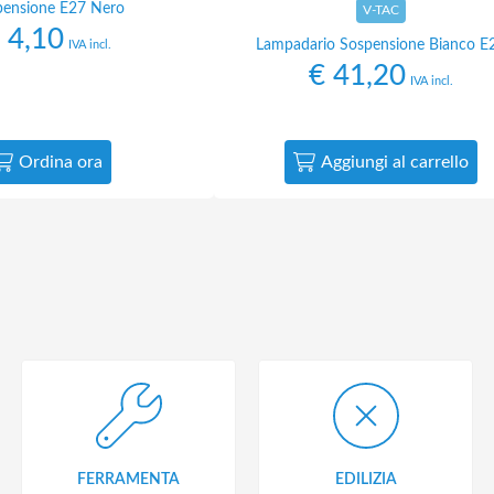
pensione E27 Nero
V-TAC
4,10
Lampadario Sospensione Bianco E
IVA incl.
€
41,20
IVA incl.
Ordina ora
Aggiungi al carrello
FERRAMENTA
EDILIZIA