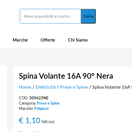
Cerca
Cerca
Marche
Offerte
Chi Siamo
Spina Volante 16A 90° Nera
Home
/
Elettricità
/
Prese e Spine
/ Spina Volante 16A 
COD:
300622NE
Categoria:
Prese e Spine
Marchio:
Poliplast
€
1,10
IVA incl.