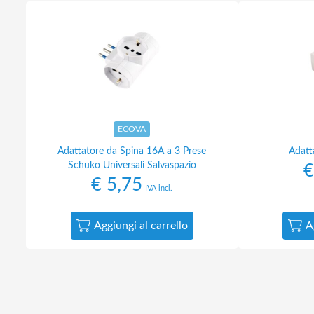
ECOVA
Adattatore da Spina 16A a 3 Prese
Adatt
Schuko Universali Salvaspazio
€
€
5,75
IVA incl.
Aggiungi al carrello
A