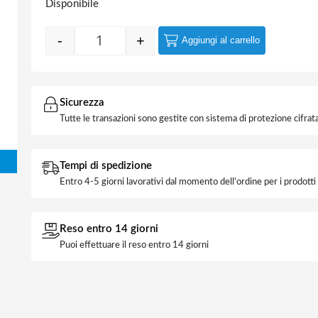
Disponibile
-
+
Aggiungi al carrello
Spina Volante 16A 90° Nera quantità
Sicurezza
Tutte le transazioni sono gestite con sistema di protezione cifrata
Tempi di spedizione
Entro 4-5 giorni lavorativi dal momento dell'ordine per i prodott
Reso entro 14 giorni
Puoi effettuare il reso entro 14 giorni