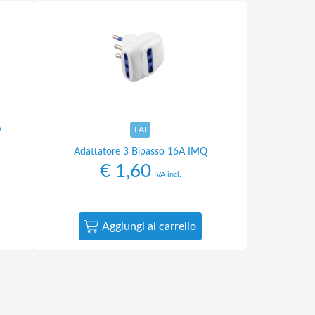
A
FAI
Adattatore 3 Bipasso 16A IMQ
€
1,60
IVA incl.
Aggiungi al carrello