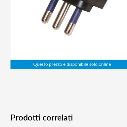
Abbigliamento da lavoro
Alimentatori
Batterie
Elettricità
Cablaggio
Elettronica
Edilizia
Ferramenta
Idraulica
Informatica
Prodotti correlati